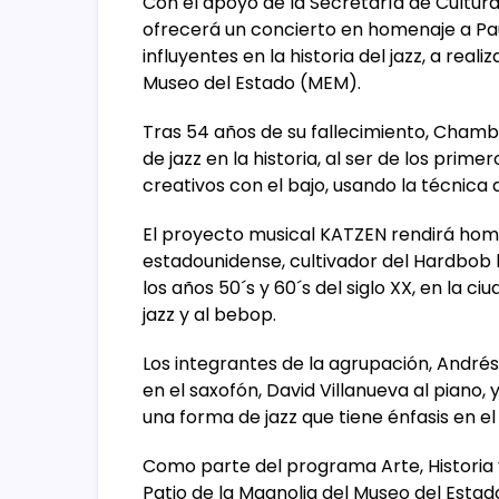
Con el apoyo de la Secretaría de Cultu
ofrecerá un concierto en homenaje a Pa
influyentes en la historia del jazz, a real
Museo del Estado (MEM).
Tras 54 años de su fallecimiento, Chamb
de jazz en la historia, al ser de los pri
creativos con el bajo, usando la técnica d
El proyecto musical KATZEN rendirá home
estadounidense, cultivador del Hardbob b
los años 50´s y 60´s del siglo XX, en la 
jazz y al bebop.
Los integrantes de la agrupación, André
en el saxofón, David Villanueva al piano, 
una forma de jazz que tiene énfasis en el 
Como parte del programa Arte, Historia 
Patio de la Magnolia del Museo del Estado