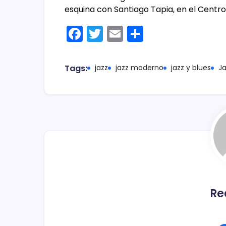
esquina con Santiago Tapia, en el Centro 
F
T
E
C
a
w
m
o
c
itt
ai
m
Tags:
jazz
jazz moderno
jazz y blues
Ja
e
er
l
p
b
ar
o
tir
o
k
Re