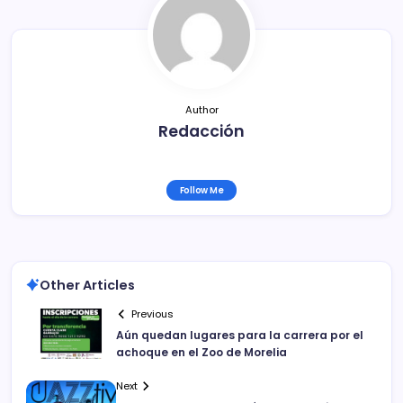
o
k
Author
Redacción
Follow Me
Other Articles
Previous
Aún quedan lugares para la carrera por el
achoque en el Zoo de Morelia
Next