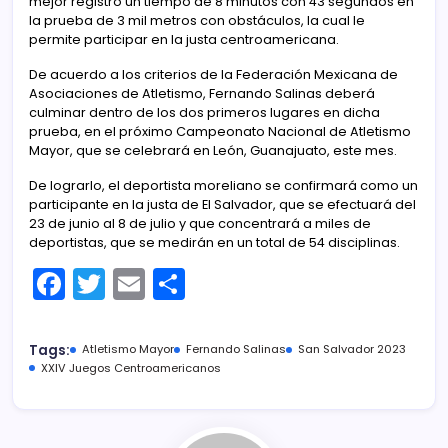
mejor registro un tiempo de 8 minutos con 43 segundos en
la prueba de 3 mil metros con obstáculos, la cual le
permite participar en la justa centroamericana.
De acuerdo a los criterios de la Federación Mexicana de
Asociaciones de Atletismo, Fernando Salinas deberá
culminar dentro de los dos primeros lugares en dicha
prueba, en el próximo Campeonato Nacional de Atletismo
Mayor, que se celebrará en León, Guanajuato, este mes.
De lograrlo, el deportista moreliano se confirmará como un
participante en la justa de El Salvador, que se efectuará del
23 de junio al 8 de julio y que concentrará a miles de
deportistas, que se medirán en un total de 54 disciplinas.
F
T
E
C
a
w
m
o
c
itt
ai
m
Tags:
Atletismo Mayor
Fernando Salinas
San Salvador 2023
e
er
l
p
XXIV Juegos Centroamericanos
b
ar
o
tir