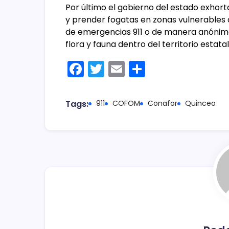
Por último el gobierno del estado exhorta
y prender fogatas en zonas vulnerables a
de emergencias 911 o de manera anónima 
flora y fauna dentro del territorio estatal
F
T
E
C
a
w
m
o
c
itt
ai
m
Tags:
911
COFOM
Conafor
Quinceo
e
er
l
p
b
ar
o
tir
o
k