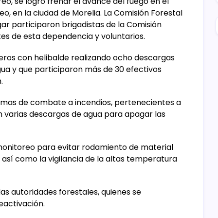
reo, se logró frenar el avance del fuego en el
eo, en la ciudad de Morelia. La Comisión Forestal
ar participaron brigadistas de la Comisión
es de esta dependencia y voluntarios.
eros con helibalde realizando ocho descargas
gua y que participaron más de 30 efectivos
.
mas de combate a incendios, pertenecientes a
ron varias descargas de agua para apagar las
onitoreo para evitar rodamiento de material
así como la vigilancia de la altas temperatura
 las autoridades forestales, quienes se
eactivación.