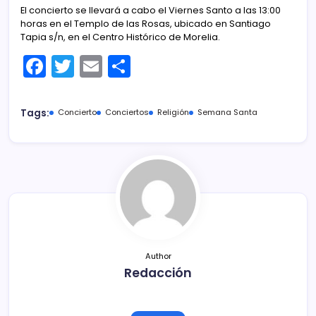
El concierto se llevará a cabo el Viernes Santo a las 13:00
horas en el Templo de las Rosas, ubicado en Santiago
Tapia s/n, en el Centro Histórico de Morelia.
F
T
E
C
a
w
m
o
c
itt
ai
m
Tags:
Concierto
Conciertos
Religión
Semana Santa
e
er
l
p
b
ar
o
tir
o
k
Author
Redacción