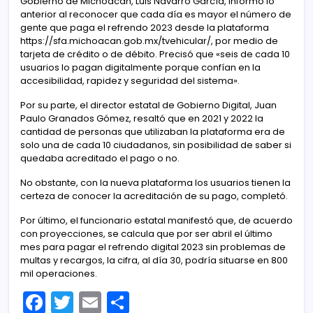
Gobierno de Michoacán, Luis Navarro García, informó lo
anterior al reconocer que cada día es mayor el número de
gente que paga el refrendo 2023 desde la plataforma
https://sfa.michoacan.gob.mx/tvehicular/, por medio de
tarjeta de crédito o de débito. Precisó que «seis de cada 10
usuarios lo pagan digitalmente porque confían en la
accesibilidad, rapidez y seguridad del sistema».
Por su parte, el director estatal de Gobierno Digital, Juan
Paulo Granados Gómez, resaltó que en 2021 y 2022 la
cantidad de personas que utilizaban la plataforma era de
solo una de cada 10 ciudadanos, sin posibilidad de saber si
quedaba acreditado el pago o no.
No obstante, con la nueva plataforma los usuarios tienen la
certeza de conocer la acreditación de su pago, completó.
Por último, el funcionario estatal manifestó que, de acuerdo
con proyecciones, se calcula que por ser abril el último
mes para pagar el refrendo digital 2023 sin problemas de
multas y recargos, la cifra, al día 30, podría situarse en 800
mil operaciones.
F
T
E
C