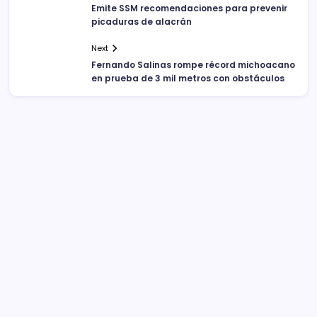
Emite SSM recomendaciones para prevenir
picaduras de alacrán
Next
Fernando Salinas rompe récord michoacano
en prueba de 3 mil metros con obstáculos
Sistema Michoacano de Radio y Televisión
José Rosas Moreno #200