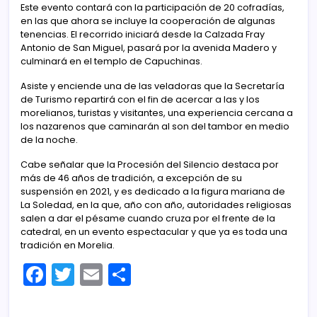
Este evento contará con la participación de 20 cofradías,
en las que ahora se incluye la cooperación de algunas
tenencias. El recorrido iniciará desde la Calzada Fray
Antonio de San Miguel, pasará por la avenida Madero y
culminará en el templo de Capuchinas.
Asiste y enciende una de las veladoras que la Secretaría
de Turismo repartirá con el fin de acercar a las y los
morelianos, turistas y visitantes, una experiencia cercana a
los nazarenos que caminarán al son del tambor en medio
de la noche.
Cabe señalar que la Procesión del Silencio destaca por
más de 46 años de tradición, a excepción de su
suspensión en 2021, y es dedicado a la figura mariana de
La Soledad, en la que, año con año, autoridades religiosas
salen a dar el pésame cuando cruza por el frente de la
catedral, en un evento espectacular y que ya es toda una
tradición en Morelia.
F
T
E
C
a
w
m
o