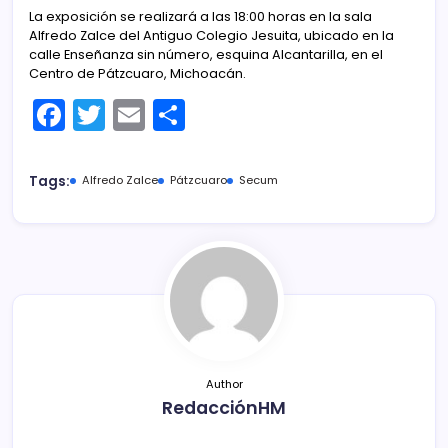
La exposición se realizará a las 18:00 horas en la sala
Alfredo Zalce del Antiguo Colegio Jesuita, ubicado en la
calle Enseñanza sin número, esquina Alcantarilla, en el
Centro de Pátzcuaro, Michoacán.
F
T
E
C
a
w
m
o
c
itt
ai
m
Tags:
Alfredo Zalce
Pátzcuaro
Secum
e
er
l
p
b
ar
o
tir
o
k
Author
RedacciónHM