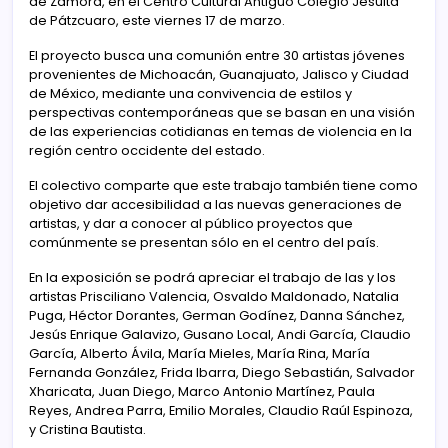
de Zamora, en el Centro Cultural Antiguo Colegio Jesuita
de Pátzcuaro, este viernes 17 de marzo.
El proyecto busca una comunión entre 30 artistas jóvenes
provenientes de Michoacán, Guanajuato, Jalisco y Ciudad
de México, mediante una convivencia de estilos y
perspectivas contemporáneas que se basan en una visión
de las experiencias cotidianas en temas de violencia en la
región centro occidente del estado.
El colectivo comparte que este trabajo también tiene como
objetivo dar accesibilidad a las nuevas generaciones de
artistas, y dar a conocer al público proyectos que
comúnmente se presentan sólo en el centro del país.
En la exposición se podrá apreciar el trabajo de las y los
artistas Prisciliano Valencia, Osvaldo Maldonado, Natalia
Puga, Héctor Dorantes, German Godínez, Danna Sánchez,
Jesús Enrique Galavizo, Gusano Local, Andi García, Claudio
García, Alberto Ávila, María Mieles, María Rina, María
Fernanda González, Frida Ibarra, Diego Sebastián, Salvador
Xharicata, Juan Diego, Marco Antonio Martínez, Paula
Reyes, Andrea Parra, Emilio Morales, Claudio Raúl Espinoza,
y Cristina Bautista.