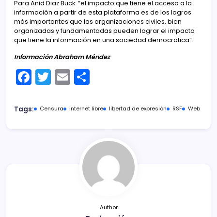
Para Anid Diaz Buck: “el impacto que tiene el acceso a la
información a partir de esta plataforma es de los logros
más importantes que las organizaciones civiles, bien
organizadas y fundamentadas pueden lograr el impacto
que tiene la información en una sociedad democrática”.
Información Abraham Méndez
F
T
E
C
a
w
m
o
c
itt
ai
m
Tags:
Censura
internet libre
libertad de expresión
RSF
Web
e
er
l
p
b
ar
o
tir
o
k
Author