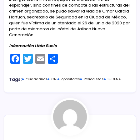
espionaje”, sino con fines de combate a las estructuras del
crimen organizado, se pudo salvar la vida de Omar García
Harfuch, secretario de Seguridad en la Ciudad de México,
quien fue víctima de un atentado el 26 de junio de 2020 por
parte de miembros del cártel de Jalisco Nueva
Generación.
Información Libia Bucio
F
T
E
C
a
w
m
o
c
itt
ai
m
Tags:
ciudadanos
CNI
opositores
Periodistas
SEDENA
e
er
l
p
b
ar
o
tir
o
k