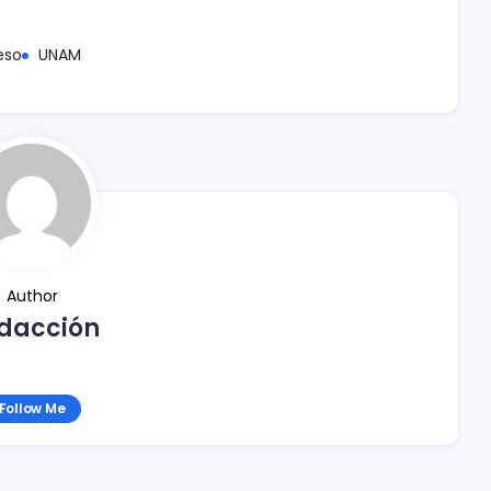
eso
UNAM
Author
dacción
Follow Me