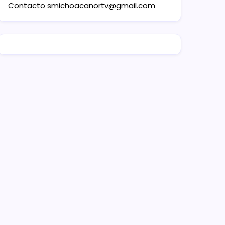
Contacto
smichoacanortv@gmail.com