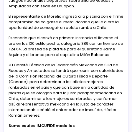
Juegos Nacionales Deportivos Sobre Silla de Ruedas y
Amputados con sede en Uruapan.
El representante de Morelia ingresó a la piscina con el firme
compromiso de colgarse el metal dorado que le diera la
oportunidad de conseguir un boleto rumbo a Chile.
Escenario que alcanzó en primera instancia al llevarse el
oro en los 100 estilo pecho, categoría SB9 con un tiempo de
1.24.64. La presea de plata fue para el queretano Jaime
Aquino y el bronce para el capitalino Milán Batcenas.
«El Comité Técnico de la Federación Mexicana de Silla de
Ruedas y Amputados se tendrá que reunir con autoridades
de la Comisión Nacional de Cultura Física y Deporte
(Conade), para determinar a los atletas mejores
rankeados en el país y que con base en la cantidad de
plazas que se otorgan para la justa parapanamericana en
Chile, determinar a los mejores sembrados y conformar
así, al representativo mexicano en la justa de carácter
internacional», señaló el entrenador de Imcufide, Héctor
Román Jiménez.
Suma equipo IMCUFIDE medallas