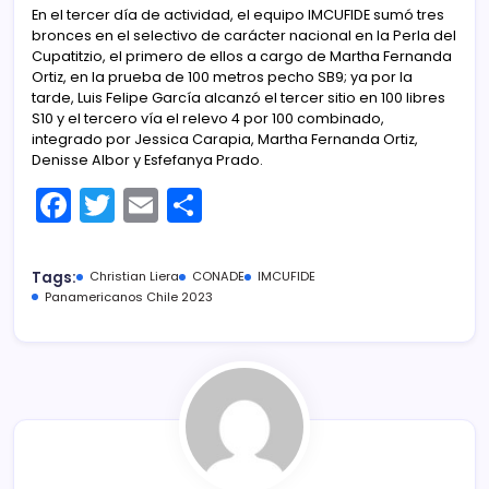
En el tercer día de actividad, el equipo IMCUFIDE sumó tres
bronces en el selectivo de carácter nacional en la Perla del
Cupatitzio, el primero de ellos a cargo de Martha Fernanda
Ortiz, en la prueba de 100 metros pecho SB9; ya por la
tarde, Luis Felipe García alcanzó el tercer sitio en 100 libres
S10 y el tercero vía el relevo 4 por 100 combinado,
integrado por Jessica Carapia, Martha Fernanda Ortiz,
Denisse Albor y Esfefanya Prado.
F
T
E
C
a
w
m
o
c
itt
ai
m
Tags:
Christian Liera
CONADE
IMCUFIDE
e
er
l
p
Panamericanos Chile 2023
b
ar
o
tir
o
k