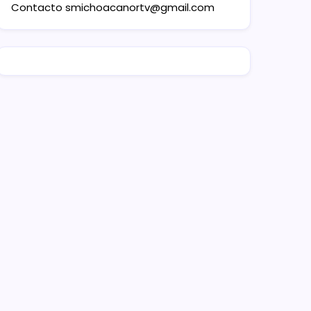
Contacto
smichoacanortv@gmail.com