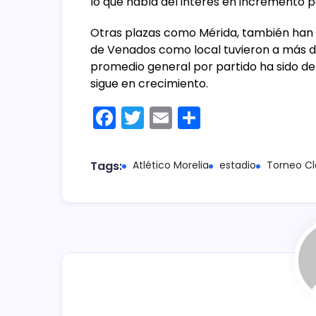
lo que habla del interés en incremento p
Otras plazas como Mérida, también han 
de Venados como local tuvieron a más de 
promedio general por partido ha sido de 
sigue en crecimiento.
F
T
E
C
a
w
m
o
c
itt
ai
m
Tags:
Atlético Morelia
estadio
Torneo Cl
e
er
l
p
b
ar
o
tir
o
k