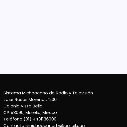
Sistema Michoacano de Radio y Televisión
José Rosas Moreno #200
Colonia Vista Bella
CP 58090, Morelia, México
Teléfono (01) 4431136900
Contacto
smichoacanortv@gmail.com
Sistema Michoacano de Radio y Televisión
José Rosas Moreno #200
Colonia Vista Bella
CP 58090, Morelia, México
Teléfono (01) 4431136900
Contacto
smichoacanortv@gmail.com