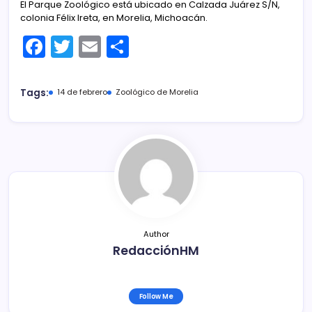
El Parque Zoológico está ubicado en Calzada Juárez S/N,
colonia Félix Ireta, en Morelia, Michoacán.
F
T
E
C
a
w
m
o
c
itt
ai
m
Tags:
14 de febrero
Zoológico de Morelia
e
er
l
p
b
ar
o
tir
o
k
Author
RedacciónHM
Follow Me