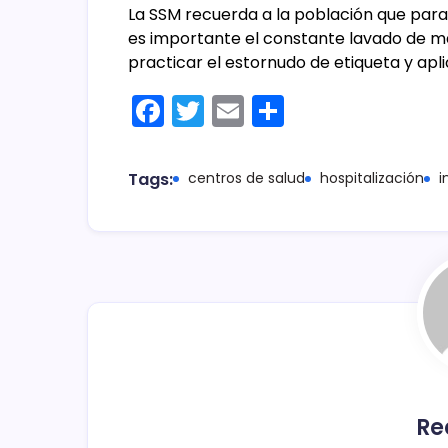
La SSM recuerda a la población que par
es importante el constante lavado de ma
practicar el estornudo de etiqueta y aplic
F
T
E
C
a
w
m
o
c
itt
ai
m
Tags:
centros de salud
hospitalización
i
e
er
l
p
b
ar
o
tir
o
k
Re