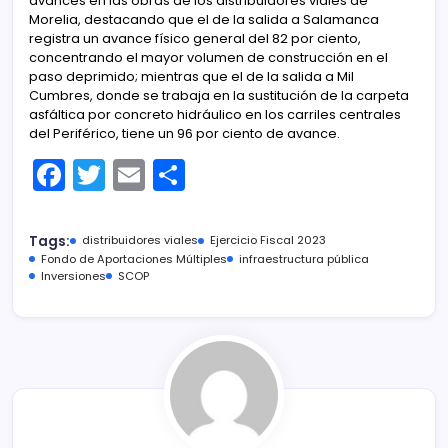
avances en las obras de los distribuidores viales de
Morelia, destacando que el de la salida a Salamanca
registra un avance físico general del 82 por ciento,
concentrando el mayor volumen de construcción en el
paso deprimido; mientras que el de la salida a Mil
Cumbres, donde se trabaja en la sustitución de la carpeta
asfáltica por concreto hidráulico en los carriles centrales
del Periférico, tiene un 96 por ciento de avance.
F
T
E
C
a
w
m
o
c
itt
ai
m
Tags:
distribuidores viales
Ejercicio Fiscal 2023
e
er
l
p
Fondo de Aportaciones Múltiples
infraestructura pública
Inversiones
SCOP
b
ar
o
tir
o
k