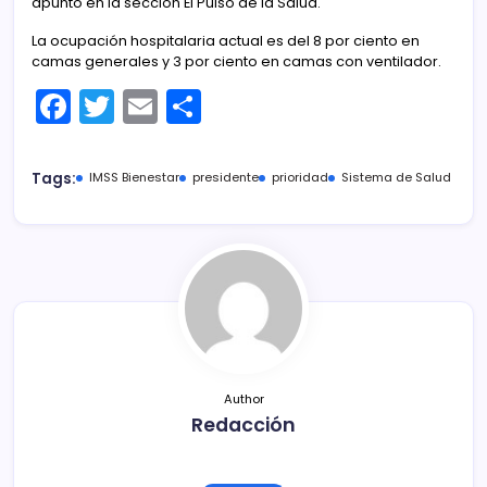
apuntó en la sección El Pulso de la Salud.
La ocupación hospitalaria actual es del 8 por ciento en
camas generales y 3 por ciento en camas con ventilador.
F
T
E
C
a
w
m
o
c
itt
ai
m
Tags:
IMSS Bienestar
presidente
prioridad
Sistema de Salud
e
er
l
p
b
ar
o
tir
o
k
Author
Redacción