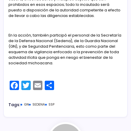
prohibidos en esos espacios; todo lo incautado será
puesto a disposición de la autoridad competente a efecto
de llevar a cabo las diligencias establecidas.
En la acción, también participó el personal de la Secretaría
de la Defensa Nacional (Sedena), de la Guardia Nacional
(GN), y de Seguridad Penitenciaria, esto como parte del
esquema de vigilancia enfocado a la prevención de toda
actividad ilícita que ponga en riesgo el bienestar de la
sociedad michoacana.
F
T
E
C
a
w
m
o
c
itt
ai
m
Tags:
GN
SEDENA
SSP
e
er
l
p
b
ar