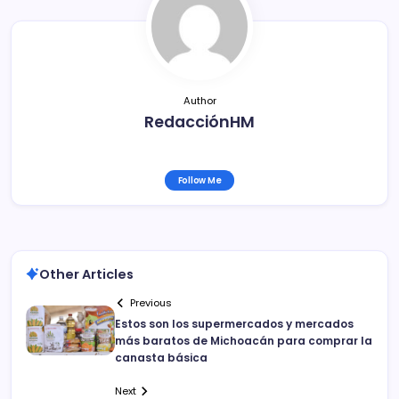
o
tir
o
k
Author
RedacciónHM
Follow Me
Other Articles
Previous
Estos son los supermercados y mercados
más baratos de Michoacán para comprar la
canasta básica
Next