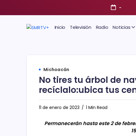
-
Inicio
Televisión
Radio
Noticias
Michoacán
No tires tu árbol de n
recíclalo:ubica tus ce
11 de enero de 2023
1 Min Read
Permanecerán hasta este 2 de febrero
1