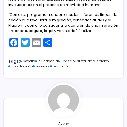
involucrados en el proceso de movilidad humana.
“Con este programa atenderemos las diferentes líneas de
acción que involucra la migración, alineadas al PND y al
Pladiem y con ello conjugar a la atención de una migración
ordenada, segura, legal y voluntaria”, finalizó.
F
T
E
C
a
w
m
o
c
itt
ai
m
Tags:
Bedolla
ciudadanía
Consejo Estatal de Migración
e
er
l
p
coordinación
insumos
Migración
b
ar
o
tir
o
k
Author