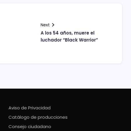
Next
A los 54 años, muere el
luchador “Black Warrior”
Aviso de Privacidad
Catálogo de producciones
Consejo ciudadano