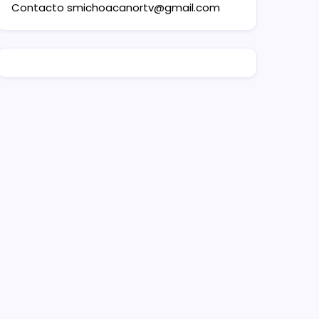
Contacto
smichoacanortv@gmail.com