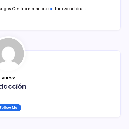
uegos Centroamericanos
taekwondoínes
Author
dacción
Follow Me