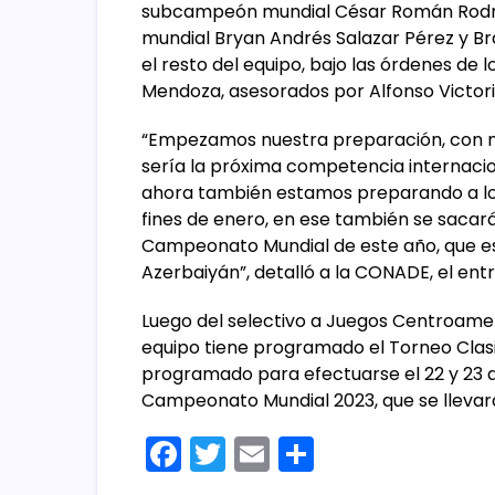
subcampeón mundial César Román Rodríg
mundial Bryan Andrés Salazar Pérez y B
el resto del equipo, bajo las órdenes de
Mendoza, asesorados por Alfonso Victori
“Empezamos nuestra preparación, con mir
sería la próxima competencia internacio
ahora también estamos preparando a los 
fines de enero, en ese también se sacará
Campeonato Mundial de este año, que e
Azerbaiyán”, detalló a la CONADE, el ent
Luego del selectivo a Juegos Centroamer
equipo tiene programado el Torneo Clas
programado para efectuarse el 22 y 23 de
Campeonato Mundial 2023, que se llevar
F
T
E
C
a
w
m
o