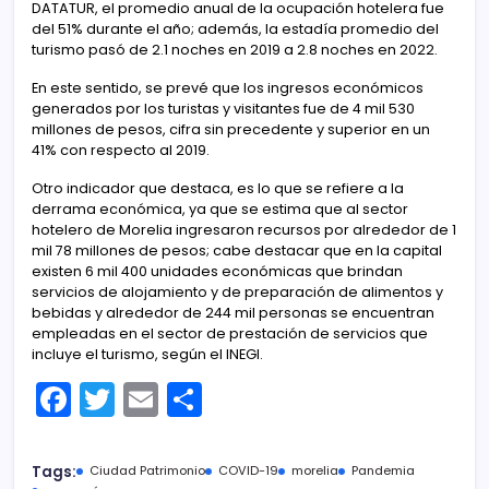
DATATUR, el promedio anual de la ocupación hotelera fue
del 51% durante el año; además, la estadía promedio del
turismo pasó de 2.1 noches en 2019 a 2.8 noches en 2022.
En este sentido, se prevé que los ingresos económicos
generados por los turistas y visitantes fue de 4 mil 530
millones de pesos, cifra sin precedente y superior en un
41% con respecto al 2019.
Otro indicador que destaca, es lo que se refiere a la
derrama económica, ya que se estima que al sector
hotelero de Morelia ingresaron recursos por alrededor de 1
mil 78 millones de pesos; cabe destacar que en la capital
existen 6 mil 400 unidades económicas que brindan
servicios de alojamiento y de preparación de alimentos y
bebidas y alrededor de 244 mil personas se encuentran
empleadas en el sector de prestación de servicios que
incluye el turismo, según el INEGI.
F
T
E
C
a
w
m
o
c
itt
ai
m
Tags:
Ciudad Patrimonio
COVID-19
morelia
Pandemia