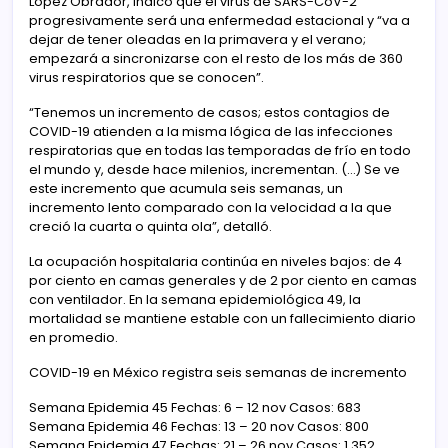
López Obrador, indicó que el virus de SARS-CoV-2
progresivamente será una enfermedad estacional y “va a
dejar de tener oleadas en la primavera y el verano;
empezará a sincronizarse con el resto de los más de 360
virus respiratorios que se conocen”.
“Tenemos un incremento de casos; estos contagios de
COVID-19 atienden a la misma lógica de las infecciones
respiratorias que en todas las temporadas de frío en todo
el mundo y, desde hace milenios, incrementan. (…) Se ve
este incremento que acumula seis semanas, un
incremento lento comparado con la velocidad a la que
creció la cuarta o quinta ola”, detalló.
La ocupación hospitalaria continúa en niveles bajos: de 4
por ciento en camas generales y de 2 por ciento en camas
con ventilador. En la semana epidemiológica 49, la
mortalidad se mantiene estable con un fallecimiento diario
en promedio.
COVID-19 en México registra seis semanas de incremento
Semana Epidemia 45 Fechas: 6 – 12 nov Casos: 683
Semana Epidemia 46 Fechas: 13 – 20 nov Casos: 800
Semana Epidemia 47 Fechas: 21 – 26 nov Casos: 1,352