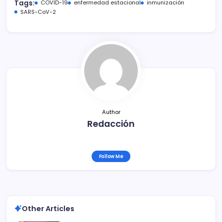
c
itt
ai
m
Tags:
COVID-19
enfermedad estacional
inmunización
e
er
l
p
SARS-CoV-2
b
ar
o
tir
o
k
Author
Redacción
Follow Me
Other Articles