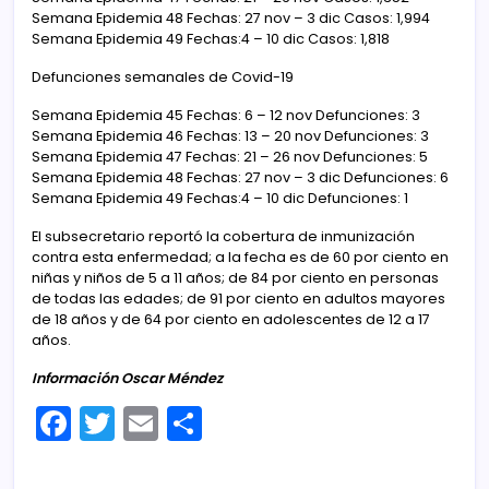
Semana Epidemia 48 Fechas: 27 nov – 3 dic Casos: 1,994
Semana Epidemia 49 Fechas:4 – 10 dic Casos: 1,818
Defunciones semanales de Covid-19
Semana Epidemia 45 Fechas: 6 – 12 nov Defunciones: 3
Semana Epidemia 46 Fechas: 13 – 20 nov Defunciones: 3
Semana Epidemia 47 Fechas: 21 – 26 nov Defunciones: 5
Semana Epidemia 48 Fechas: 27 nov – 3 dic Defunciones: 6
Semana Epidemia 49 Fechas:4 – 10 dic Defunciones: 1
El subsecretario reportó la cobertura de inmunización
contra esta enfermedad; a la fecha es de 60 por ciento en
niñas y niños de 5 a 11 años; de 84 por ciento en personas
de todas las edades; de 91 por ciento en adultos mayores
de 18 años y de 64 por ciento en adolescentes de 12 a 17
años.
Información Oscar Méndez
F
T
E
C
a
w
m
o