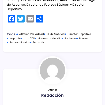
Sub-17 y Sub-20 como Entrenador, Auxiliar Técnico en Liga
de Ascenso, Director de Fuerzas Básicas, y Director
Deportivo.
F
T
E
C
a
w
m
o
c
itt
ai
m
Tags:
Atlético Valladolid
Club América
Director Deportivo
e
er
l
p
Irapuato
Liga TDP
Monarcas Morelia
Panteras
Puebla
Pumas Morelos
Toros Neza
b
ar
o
tir
o
k
Author
Redacción