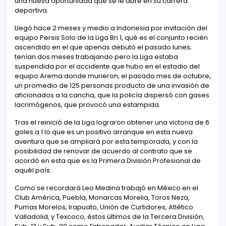
una nueva oportunidad que se le abre en su carrera
deportiva.
Llegó hace 2 meses y medio a Indonesia por invitación del
equipo Persis Solo de la Liga Bri 1, qué es el conjunto recién
ascendido en el que apenas debutó el pasado lunes;
tenían dos meses trabajando pero la Liga estaba
suspendida por el accidente que hubo en el estadio del
equipo Arema donde murieron, el pasado mes de octubre,
un promedio de 125 personas producto de una invasión de
aficionados a la cancha, que la policía dispersó con gases
lacrimógenos, que provocó una estampida.
Tras el reinició de la Liga lograron obtener una victoria de 6
goles a 1 lo que es un positivo arranque en esta nueva
aventura que se ampliará por esta temporada, y con la
posibilidad de renovar de acuerdo al contrato que se
acordó en esta que es la Primera División Profesional de
aquél país.
Como se recordará Leo Medina trabajó en México en el
Club América, Puebla, Monarcas Morelia, Toros Neza,
Pumas Morelos, Irapuato, Unión de Curtidores, Atlético
Valladolid, y Texcoco, éstos últimos de la Tercera División,