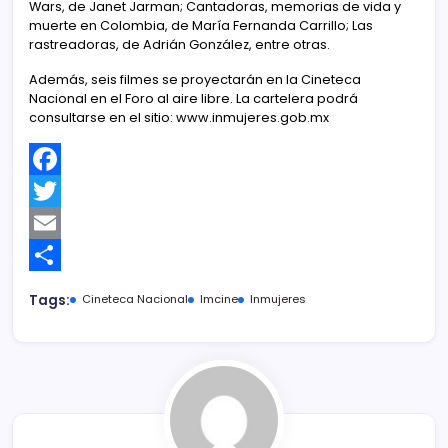
Wars, de Janet Jarman; Cantadoras, memorias de vida y
muerte en Colombia, de María Fernanda Carrillo; Las
rastreadoras, de Adrián González, entre otras.
Además, seis filmes se proyectarán en la Cineteca
Nacional en el Foro al aire libre. La cartelera podrá
consultarse en el sitio: www.inmujeres.gob.mx
F
a
T
c
w
E
e
i
m
C
Tags:
Cineteca Nacional
Imcine
Inmujeres
b
t
a
o
o
t
i
m
o
e
l
p
k
r
a
r