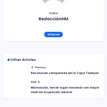
t
Author
i
RedacciónHM
r
Follow Me
Other Articles
Previous
Reconocen campeones de la Copa Taekyon
Next
Michoacán, tercer lugar nacional con mayor
nivel de ocupación laboral