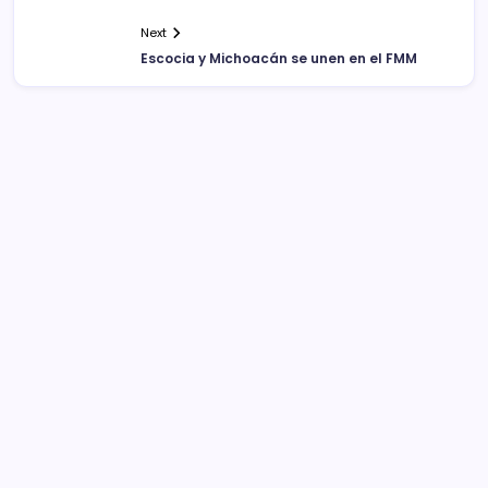
Next
Escocia y Michoacán se unen en el FMM
Sistema Michoacano de Radio y Televisión
José Rosas Moreno #200
Colonia Vista Bella
CP 58090, Morelia, México