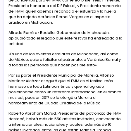
de conciertos para el FMM», comentó Grisel Tello Pimentel,
Presidenta honoraria del DIF Estatal, y Presidenta honoraria
del FMM, quien además reconoció el esfuerzo y la huella
que ha dejado Verónica Bernal Vargas en el aspecto
artístico en Michoacán.
Alfredo Ramírez Bedolla, Gobernador de Michoacán,
aplaudió todo el legado que este festival ha entregado a la
entidad.
«Es uno de los eventos estelares de Michoacán, así como
de México, quiero felicitar al patronato, a Verónica Bernal y
a todas las personas que hacen posible esto».
Por su parte el Presidente Municipal de Morelia, Alfonso
Martínez Alcázar aseguró que el FMM es el festival más
hermoso de toda Latinoamérica y que ha logrado
posicionarse como un referente internacional en el ámbito
musical, pues en 2017 se le otorgó a Morelia el
nombramiento de Ciudad Creativa de la Música.
Roberto Abraham Mafud, Presidente del patronato del FMM,
destacó, habrá más de 550 artistas invitados, convocando
a internacionales, nacionales y locales, además de 10
países invitados, entre los que están: Malasia, Francia,