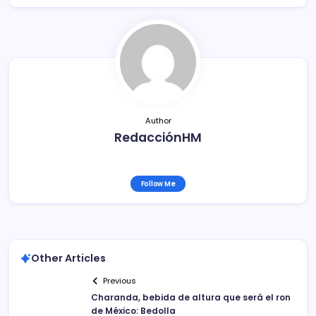
b
ar
o
tir
o
k
Author
RedacciónHM
Follow Me
Other Articles
Previous
Charanda, bebida de altura que será el ron
de México: Bedolla