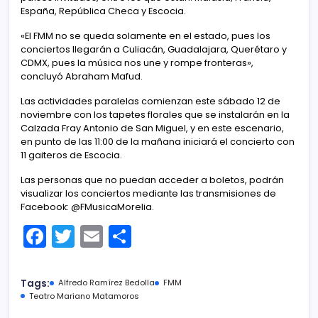
España, República Checa y Escocia.
«El FMM no se queda solamente en el estado, pues los
conciertos llegarán a Culiacán, Guadalajara, Querétaro y
CDMX, pues la música nos une y rompe fronteras»,
concluyó Abraham Mafud.
Las actividades paralelas comienzan este sábado 12 de
noviembre con los tapetes florales que se instalarán en la
Calzada Fray Antonio de San Miguel, y en este escenario,
en punto de las 11:00 de la mañana iniciará el concierto con
11 gaiteros de Escocia.
Las personas que no puedan acceder a boletos, podrán
visualizar los conciertos mediante las transmisiones de
Facebook: @FMusicaMorelia.
F
T
E
C
a
w
m
o
c
itt
ai
m
Tags:
Alfredo Ramírez Bedolla
FMM
e
er
l
p
Teatro Mariano Matamoros