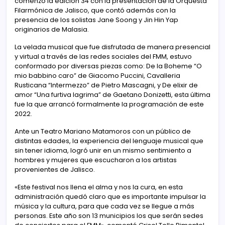
comenzó la edición 34 con la presentación de la Orquesta
Filarmónica de Jalisco, que contó además con la
presencia de los solistas Jane Soong y Jin Hin Yap
originarios de Malasia.
La velada musical que fue disfrutada de manera presencial
y virtual a través de las redes sociales del FMM, estuvo
conformado por diversas piezas como: De la Boheme “O
mio babbino caro” de Giacomo Puccini, Cavalleria
Rusticana “Intermezzo” de Pietro Mascagni, y De elixir de
amor “Una furtiva lagrima” de Gaetano Donizetti, esta última
fue la que arrancó formalmente la programación de este
2022.
Ante un Teatro Mariano Matamoros con un público de
distintas edades, la experiencia del lenguaje musical que
sin tener idioma, logró unir en un mismo sentimiento a
hombres y mujeres que escucharon a los artistas
provenientes de Jalisco.
«Este festival nos llena el alma y nos la cura, en esta
administración quedó claro que es importante impulsar la
música y la cultura, para que cada vez se llegue a más
personas. Este año son 13 municipios los que serán sedes