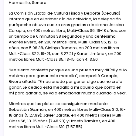
Hermosillo, Sonora.
La Comisión Estatal de Cultura Física y Deporte (Cecufid)
informa que en el primer día de actividad, la delegación
purépecha obtuvo cuatro oros gracias a la sirena Jessica
Carapia, en 400 metros libre, Multi-Class S6, 16-18 años, con
un tiempo de 6 minutos 38 segundos y una centésima;
Andrés Rivera, en 200 metros libre, Multi-Class S5, 12-15
años, con 5:08.38; Cinthya Romero, en 200 metros libres
Multi-Class S22, 19-21, con 3:27.21 y Karen Jiménez, en 200
metros libres Multi-Class S5, 13-15, con 4:13.50.
“Me siento contenta porque es una prueba muy difícil y di lo
máximo para ganar esta medalla”, compartió Carapia;
Rivera añadió: “Emocionado por ganar algo que no creía
ganar. Le dedico esta medalla a mi abuelo que confó en
mí para ganarla, se va a emocionar mucho cuando la vea”.
Mientras que las platas se consiguieron mediante
Sebastián Guzmán, en 400 metros libres Multi-Class S10, 16-
18 años (5:27.99); Javier Zárate, en 400 metros libres Multi-
Class S6, 13-15 años (7:48.23) y Lizbeth Ramírez, en 400
metros libres Multi-Class S10 (7:57:55).