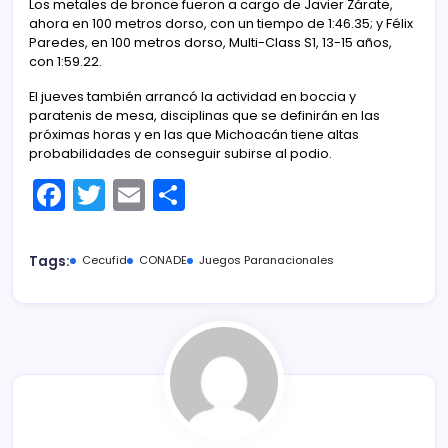
Los metales de bronce fueron a cargo de Javier Zárate,
ahora en 100 metros dorso, con un tiempo de 1:46.35; y Félix
Paredes, en 100 metros dorso, Multi-Class S1, 13-15 años,
con 1:59.22.
El jueves también arrancó la actividad en boccia y
paratenis de mesa, disciplinas que se definirán en las
próximas horas y en las que Michoacán tiene altas
probabilidades de conseguir subirse al podio.
F
T
E
C
a
w
m
o
c
itt
ai
m
Tags:
Cecufid
CONADE
Juegos Paranacionales
e
er
l
p
b
ar
o
tir
o
k