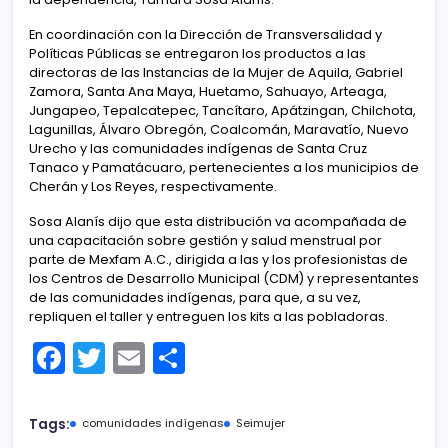
En coordinación con la Dirección de Transversalidad y
Políticas Públicas se entregaron los productos a las
directoras de las Instancias de la Mujer de Aquila, Gabriel
Zamora, Santa Ana Maya, Huetamo, Sahuayo, Arteaga,
Jungapeo, Tepalcatepec, Tancítaro, Apátzingan, Chilchota,
Lagunillas, Álvaro Obregón, Coalcomán, Maravatío, Nuevo
Urecho y las comunidades indígenas de Santa Cruz
Tanaco y Pamatácuaro, pertenecientes a los municipios de
Cherán y Los Reyes, respectivamente.
Sosa Alanís dijo que esta distribución va acompañada de
una capacitación sobre gestión y salud menstrual por
parte de Mexfam A.C., dirigida a las y los profesionistas de
los Centros de Desarrollo Municipal (CDM) y representantes
de las comunidades indígenas, para que, a su vez,
repliquen el taller y entreguen los kits a las pobladoras.
F
T
E
C
a
w
m
o
c
itt
ai
m
Tags:
comunidades indígenas
Seimujer