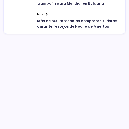
trampolín para Mundial en Bulgaria
Next
Más de 800 artesanías compraron turistas
durante festejos de Noche de Muertos
Sistema Michoacano de Radio y Televisión
José Rosas Moreno #200
Colonia Vista Bella