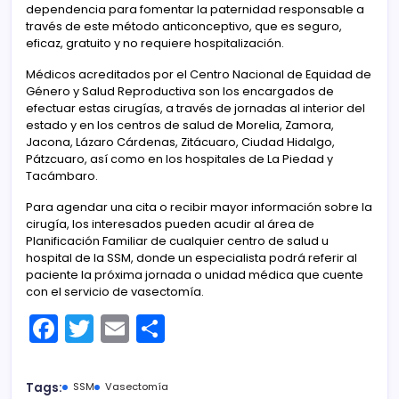
dependencia para fomentar la paternidad responsable a
través de este método anticonceptivo, que es seguro,
eficaz, gratuito y no requiere hospitalización.
Médicos acreditados por el Centro Nacional de Equidad de
Género y Salud Reproductiva son los encargados de
efectuar estas cirugías, a través de jornadas al interior del
estado y en los centros de salud de Morelia, Zamora,
Jacona, Lázaro Cárdenas, Zitácuaro, Ciudad Hidalgo,
Pátzcuaro, así como en los hospitales de La Piedad y
Tacámbaro.
Para agendar una cita o recibir mayor información sobre la
cirugía, los interesados pueden acudir al área de
Planificación Familiar de cualquier centro de salud u
hospital de la SSM, donde un especialista podrá referir al
paciente la próxima jornada o unidad médica que cuente
con el servicio de vasectomía.
F
T
E
C
a
w
m
o
c
itt
ai
m
Tags:
SSM
Vasectomía