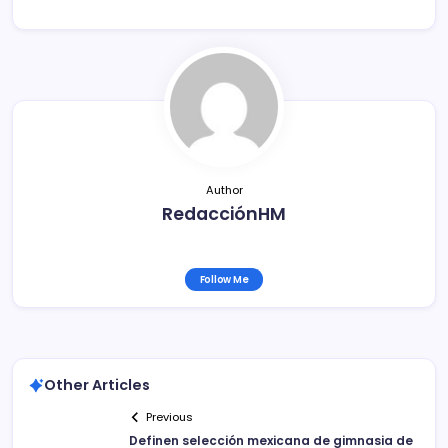
e
er
l
p
b
ar
o
tir
o
k
Author
RedacciónHM
Follow Me
Other Articles
Previous
Definen selección mexicana de gimnasia de