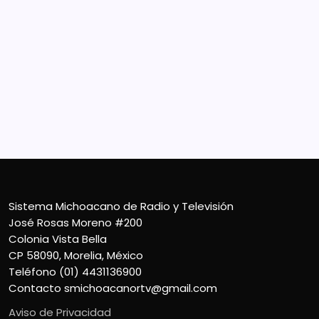
Sistema Michoacano de Radio y Televisión
José Rosas Moreno #200
Colonia Vista Bella
CP 58090, Morelia, México
Teléfono (01) 4431136900
Contacto
smichoacanortv@gmail.com
Sistema Michoacano de Radio y Televisión
José Rosas Moreno #200
Colonia Vista Bella
CP 58090, Morelia, México
Teléfono (01) 4431136900
Contacto
smichoacanortv@gmail.com
Aviso de Privacidad