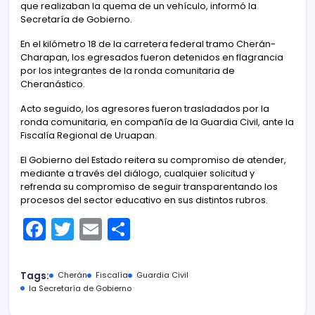
que realizaban la quema de un vehículo, informó la
Secretaría de Gobierno.
En el kilómetro 18 de la carretera federal tramo Cherán-
Charapan, los egresados fueron detenidos en flagrancia
por los integrantes de la ronda comunitaria de
Cheranástico.
Acto seguido, los agresores fueron trasladados por la
ronda comunitaria, en compañía de la Guardia Civil, ante la
Fiscalía Regional de Uruapan.
El Gobierno del Estado reitera su compromiso de atender,
mediante a través del diálogo, cualquier solicitud y
refrenda su compromiso de seguir transparentando los
procesos del sector educativo en sus distintos rubros.
F
T
E
C
a
w
m
o
c
itt
ai
m
Tags:
Cherán
Fiscalía
Guardia Civil
e
er
l
p
la Secretaría de Gobierno