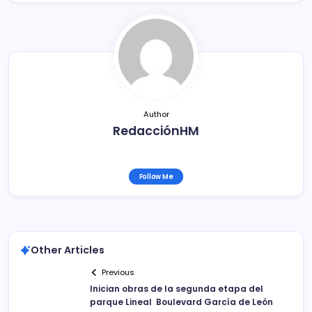
b
ar
o
tir
o
k
Author
RedacciónHM
Follow Me
Other Articles
Previous
Inician obras de la segunda etapa del
parque Lineal Boulevard García de León