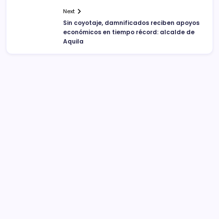
Next
Sin coyotaje, damnificados reciben apoyos
económicos en tiempo récord: alcalde de
Aquila
Sistema Michoacano de Radio y Televisión
José Rosas Moreno #200
Colonia Vista Bella