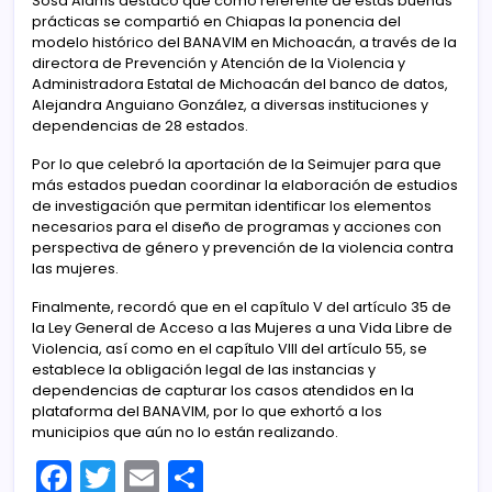
Sosa Alanís destacó que como referente de estas buenas
prácticas se compartió en Chiapas la ponencia del
modelo histórico del BANAVIM en Michoacán, a través de la
directora de Prevención y Atención de la Violencia y
Administradora Estatal de Michoacán del banco de datos,
Alejandra Anguiano González, a diversas instituciones y
dependencias de 28 estados.
Por lo que celebró la aportación de la Seimujer para que
más estados puedan coordinar la elaboración de estudios
de investigación que permitan identificar los elementos
necesarios para el diseño de programas y acciones con
perspectiva de género y prevención de la violencia contra
las mujeres.
Finalmente, recordó que en el capítulo V del artículo 35 de
la Ley General de Acceso a las Mujeres a una Vida Libre de
Violencia, así como en el capítulo VIII del artículo 55, se
establece la obligación legal de las instancias y
dependencias de capturar los casos atendidos en la
plataforma del BANAVIM, por lo que exhortó a los
municipios que aún no lo están realizando.
F
T
E
C