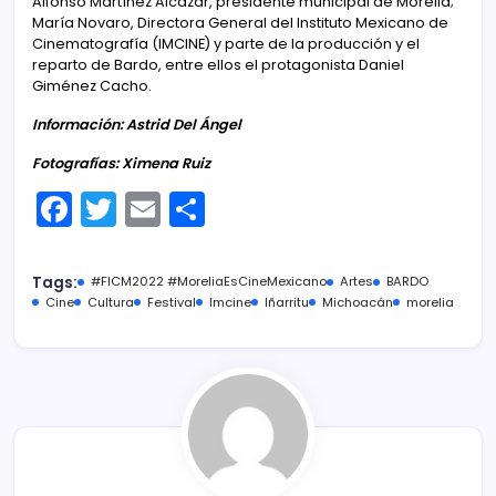
Alfonso Martínez Alcázar, presidente municipal de Morelia;
María Novaro, Directora General del Instituto Mexicano de
Cinematografía (IMCINE) y parte de la producción y el
reparto de Bardo, entre ellos el protagonista Daniel
Giménez Cacho.
Información: Astrid Del Ángel
Fotografías: Ximena Ruiz
F
T
E
C
a
w
m
o
c
itt
ai
m
Tags:
#FICM2022 #MoreliaEsCineMexicano
Artes
BARDO
e
er
l
p
Cine
Cultura
Festival
Imcine
Iñarritu
Michoacán
morelia
b
ar
o
tir
o
k