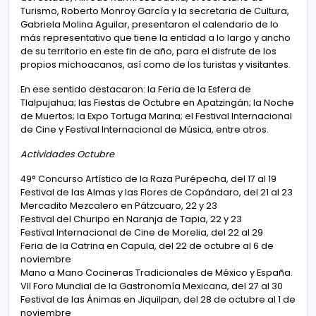
Turismo, Roberto Monroy García y la secretaria de Cultura,
Gabriela Molina Aguilar, presentaron el calendario de lo
más representativo que tiene la entidad a lo largo y ancho
de su territorio en este fin de año, para el disfrute de los
propios michoacanos, así como de los turistas y visitantes.
En ese sentido destacaron: la Feria de la Esfera de
Tlalpujahua; las Fiestas de Octubre en Apatzingán; la Noche
de Muertos; la Expo Tortuga Marina; el Festival Internacional
de Cine y Festival Internacional de Música, entre otros.
Actividades Octubre
49° Concurso Artístico de la Raza Purépecha, del 17 al 19
Festival de las Almas y las Flores de Copándaro, del 21 al 23
Mercadito Mezcalero en Pátzcuaro, 22 y 23
Festival del Churipo en Naranja de Tapia, 22 y 23
Festival Internacional de Cine de Morelia, del 22 al 29
Feria de la Catrina en Capula, del 22 de octubre al 6 de
noviembre
Mano a Mano Cocineras Tradicionales de México y España.
VII Foro Mundial de la Gastronomía Mexicana, del 27 al 30
Festival de las Ánimas en Jiquilpan, del 28 de octubre al 1 de
noviembre