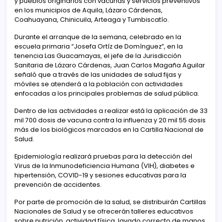
y pueblos originarios con vacunas y servicios preventivos
en los municipios de Aquila, Lázaro Cárdenas,
Coahuayana, Chinicuila, Arteaga y Tumbiscatío.
Durante el arranque de la semana, celebrado en la
escuela primaria “Josefa Ortíz de Domínguez”, en la
tenencia Las Guacamayas, el jefe de la Jurisdicción
Sanitaria de Lázaro Cárdenas, Juan Carlos Magaña Aguilar
señaló que a través de las unidades de salud fijas y
móviles se atenderá a la población con actividades
enfocadas a los principales problemas de salud pública.
Dentro de las actividades a realizar está la aplicación de 33
mil 700 dosis de vacuna contra la influenza y 20 mil 55 dosis
más de los biológicos marcados en la Cartilla Nacional de
Salud.
Epidemiología realizará pruebas para la detección del
Virus de la Inmunodeficiencia Humana (VIH), diabetes e
hipertensión, COVID-19 y sesiones educativas para la
prevención de accidentes.
Por parte de promoción de la salud, se distribuirán Cartillas
Nacionales de Salud y se ofrecerán talleres educativos
sobre nutrición, actividad física, lavado correcto de manos