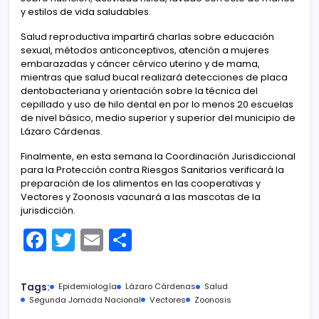
y estilos de vida saludables.
Salud reproductiva impartirá charlas sobre educación
sexual, métodos anticonceptivos, atención a mujeres
embarazadas y cáncer cérvico uterino y de mama,
mientras que salud bucal realizará detecciones de placa
dentobacteriana y orientación sobre la técnica del
cepillado y uso de hilo dental en por lo menos 20 escuelas
de nivel básico, medio superior y superior del municipio de
Lázaro Cárdenas.
Finalmente, en esta semana la Coordinación Jurisdiccional
para la Protección contra Riesgos Sanitarios verificará la
preparación de los alimentos en las cooperativas y
Vectores y Zoonosis vacunará a las mascotas de la
jurisdicción.
F
T
E
C
a
w
m
o
c
itt
ai
m
Tags:
Epidemiología
Lázaro Cárdenas
Salud
e
er
l
p
Segunda Jornada Nacional
Vectores
Zoonosis