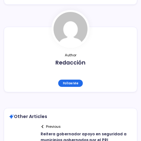
b
ar
o
tir
o
k
Author
Redacción
Follow Me
Other Articles
Previous
Reitera gobernador apoyo en seguridad a
municipios gobernados por el PRI