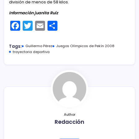
división de menos de 58 kilos.
Información juanita Ruíz
F
T
E
C
a
w
m
o
c
itt
ai
m
Tags:
Guillermo Pérez
Juegos Olímpicos de Pekín 2008
e
er
l
p
trayectoria deportiva
b
ar
o
tir
o
k
Author
Redacción