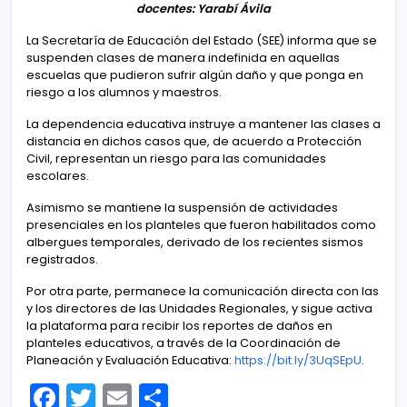
docentes: Yarabí Ávila
La Secretaría de Educación del Estado (SEE) informa que se
suspenden clases de manera indefinida en aquellas
escuelas que pudieron sufrir algún daño y que ponga en
riesgo a los alumnos y maestros.
La dependencia educativa instruye a mantener las clases a
distancia en dichos casos que, de acuerdo a Protección
Civil, representan un riesgo para las comunidades
escolares.
Asimismo se mantiene la suspensión de actividades
presenciales en los planteles que fueron habilitados como
albergues temporales, derivado de los recientes sismos
registrados.
Por otra parte, permanece la comunicación directa con las
y los directores de las Unidades Regionales, y sigue activa
la plataforma para recibir los reportes de daños en
planteles educativos, a través de la Coordinación de
Planeación y Evaluación Educativa:
https://bit.ly/3UqSEpU
.
F
T
E
C