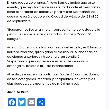
En una rueda de prensa, Arroyo Barriga indicó que este
evento, que regularmente se realiza durante el mes patrio,
tiene el carácter de selectivo para Mister Norteamérica,
que se llevará a cabo en la Ciudad de México del 23 al 25
de septiembre.
“Buscaremos llevar al mejor representante del estado a la
justa que reúne atletas de Estados Unidos y Canadá”,
aseguró.
Adelantó que una de las promesas del estado, es Eduardo
Barrera Pedraza, quien ganó el clásico Mr. Michoacán en
ediciones anteriores y trae una gran condición,
“esperamos que se presente este fin de semana y
obtenga su boleto a la justa internacional”.
Al teatro, se espera la participación de 120 competidores,
desde categorías infantiles, principiantes, novatos y los
clasificados, ya exponentes de máximo nivel.
Juanita Ruiz
F
T
E
C