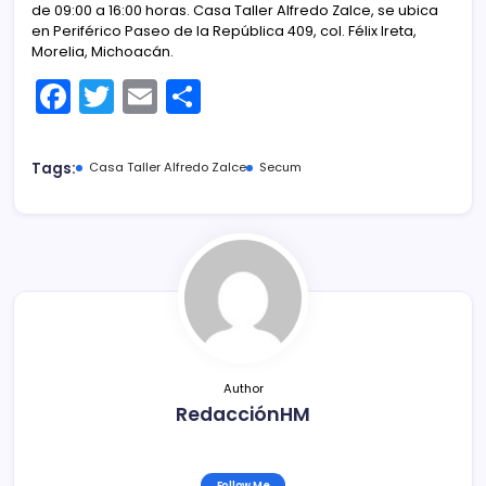
de 09:00 a 16:00 horas. Casa Taller Alfredo Zalce, se ubica
en Periférico Paseo de la República 409, col. Félix Ireta,
Morelia, Michoacán.
F
T
E
C
a
w
m
o
c
itt
ai
m
Tags:
Casa Taller Alfredo Zalce
Secum
e
er
l
p
b
ar
o
tir
o
k
Author
RedacciónHM
Follow Me