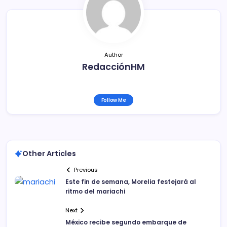
o
k
Author
RedacciónHM
Follow Me
Other Articles
Previous
Este fin de semana, Morelia festejará al
ritmo del mariachi
Next
México recibe segundo embarque de