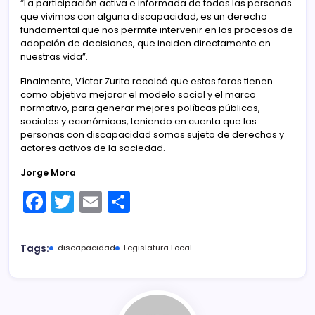
“La participación activa e informada de todas las personas
que vivimos con alguna discapacidad, es un derecho
fundamental que nos permite intervenir en los procesos de
adopción de decisiones, que inciden directamente en
nuestras vida”.
Finalmente, Víctor Zurita recalcó que estos foros tienen
como objetivo mejorar el modelo social y el marco
normativo, para generar mejores políticas públicas,
sociales y económicas, teniendo en cuenta que las
personas con discapacidad somos sujeto de derechos y
actores activos de la sociedad.
Jorge Mora
F
T
E
C
a
w
m
o
c
itt
ai
m
Tags:
discapacidad
Legislatura Local
e
er
l
p
b
ar
o
tir