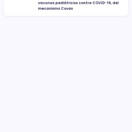
vacunas pediátricas contra COVID-19, del
mecanismo Covax
Sistema Michoacano de Radio y Televisión
José Rosas Moreno #200
Colonia Vista Bella
CP 58090, Morelia, México
Teléfono (01) 4431136900