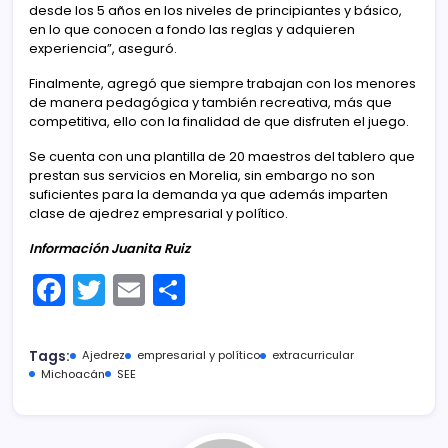
desde los 5 años en los niveles de principiantes y básico,
en lo que conocen a fondo las reglas y adquieren
experiencia”, aseguró.
Finalmente, agregó que siempre trabajan con los menores
de manera pedagógica y también recreativa, más que
competitiva, ello con la finalidad de que disfruten el juego.
Se cuenta con una plantilla de 20 maestros del tablero que
prestan sus servicios en Morelia, sin embargo no son
suficientes para la demanda ya que además imparten
clase de ajedrez empresarial y político.
Información Juanita Ruiz
F
T
E
C
a
w
m
o
c
itt
ai
m
Tags:
Ajedrez
empresarial y político
extracurricular
e
er
l
p
Michoacán
SEE
b
ar