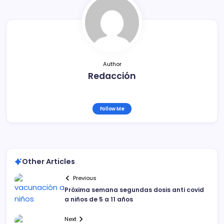
o
tir
o
k
Author
Redacción
Follow Me
Other Articles
Previous
Próxima semana segundas dosis anti covid
a niños de 5 a 11 años
Next