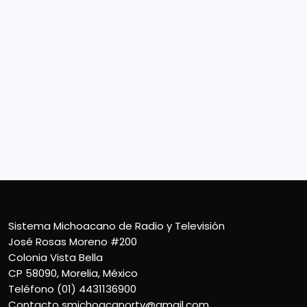
Sistema Michoacano de Radio y Televisión
José Rosas Moreno #200
Colonia Vista Bella
CP 58090, Morelia, México
Teléfono (01) 4431136900
Contacto
smichoacanortv@gmail.com
Sistema Michoacano de Radio y Televisión
José Rosas Moreno #200
Colonia Vista Bella
CP 58090, Morelia, México
Teléfono (01) 4431136900
Contacto
smichoacanortv@gmail.com