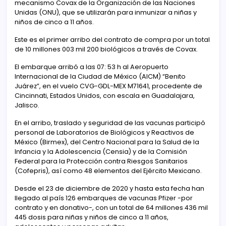
mecanismo Covax de la Organización de las Naciones
Unidas (ONU), que se utilizarán para inmunizar a niñas y
niños de cinco a 11 años.
Este es el primer arribo del contrato de compra por un total
de 10 millones 003 mil 200 biológicos a través de Covax.
El embarque arribó a las 07: 53 h al Aeropuerto
Internacional de la Ciudad de México (AICM) “Benito
Juárez”, en el vuelo CVG-GDL-MEX M71641, procedente de
Cincinnati, Estados Unidos, con escala en Guadalajara,
Jalisco.
En el arribo, traslado y seguridad de las vacunas participó
personal de Laboratorios de Biológicos y Reactivos de
México (Birmex), del Centro Nacional para la Salud de la
Infancia y la Adolescencia (Censia) y de la Comisión
Federal para la Protección contra Riesgos Sanitarios
(Cofepris), así como 48 elementos del Ejército Mexicano.
Desde el 23 de diciembre de 2020 y hasta esta fecha han
llegado al país 126 embarques de vacunas Pfizer -por
contrato y en donativo-, con un total de 64 millones 436 mil
445 dosis para niñas y niños de cinco a 11 años,