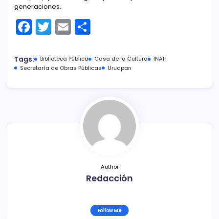
generaciones.
F
T
E
C
a
w
m
o
c
itt
ai
m
Tags:
Biblioteca Pública
Casa de la Cultura
INAH
e
er
l
p
Secretaría de Obras Públicas
Uruapan
b
ar
o
tir
o
k
Author
Redacción
Follow Me