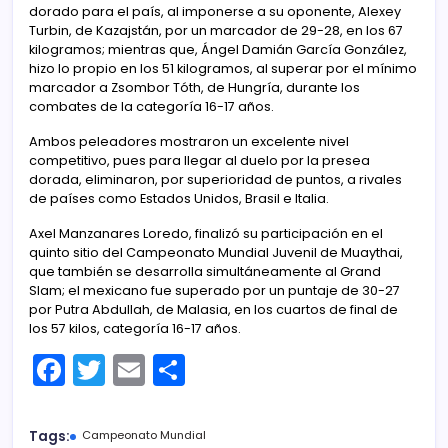
dorado para el país, al imponerse a su oponente, Alexey
Turbin, de Kazajstán, por un marcador de 29-28, en los 67
kilogramos; mientras que, Ángel Damián García González,
hizo lo propio en los 51 kilogramos, al superar por el mínimo
marcador a Zsombor Tóth, de Hungría, durante los
combates de la categoría 16-17 años.
Ambos peleadores mostraron un excelente nivel
competitivo, pues para llegar al duelo por la presea
dorada, eliminaron, por superioridad de puntos, a rivales
de países como Estados Unidos, Brasil e Italia.
Axel Manzanares Loredo, finalizó su participación en el
quinto sitio del Campeonato Mundial Juvenil de Muaythai,
que también se desarrolla simultáneamente al Grand
Slam; el mexicano fue superado por un puntaje de 30-27
por Putra Abdullah, de Malasia, en los cuartos de final de
los 57 kilos, categoría 16-17 años.
F
T
E
C
a
w
m
o
c
itt
ai
m
Tags:
Campeonato Mundial