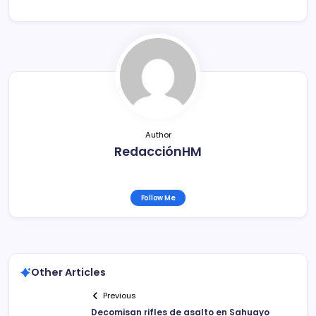
e
er
l
p
b
ar
o
tir
o
k
Author
RedacciónHM
Follow Me
Other Articles
Previous
Decomisan rifles de asalto en Sahuayo