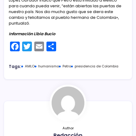
López Obrador indicó que Petro está invitado a México
para cuando pueda venir, “están abiertas las puertas de
nuestro país. Nos dio mucho gusto que se diera este
cambio y felicitamos al pueblo hermano de Colombia»,
puntualizó.
Información Libia Bucio
F
T
E
C
a
w
m
o
c
itt
ai
m
Tags:
AMLO
humanismo
Petro
presidencia de Colombia
e
er
l
p
b
ar
o
tir
o
k
Author
Redacción