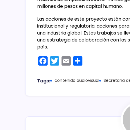
millones de pesos en capital humano.
Las acciones de este proyecto están co
institucional y regulatoria, acciones pa
una industria global. Estos trabajos se ll
una estrategia de colaboración con las 
país.
F
T
E
C
a
w
m
o
c
itt
ai
m
Tags:
contenido audiovisual
Secretaría 
e
er
l
p
b
ar
o
tir
o
k