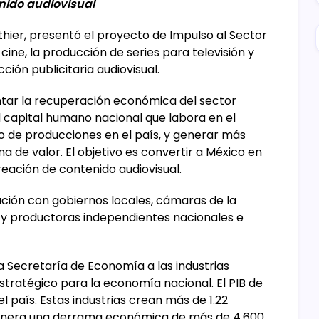
nido audiovisual
hier, presentó el proyecto de Impulso al Sector
 cine, la producción de series para televisión y
ción publicitaria audiovisual.
tar la recuperación económica del sector
l capital humano nacional que labora en el
ro de producciones en el país, y generar más
a de valor. El objetivo es convertir a México en
creación de contenido audiovisual.
ración con gobiernos locales, cámaras de la
 y productoras independientes nacionales e
a Secretaría de Economía a las industrias
stratégico para la economía nacional. El PIB de
el país. Estas industrias crean más de 1.22
 genera una derrama económica de más de 4,600