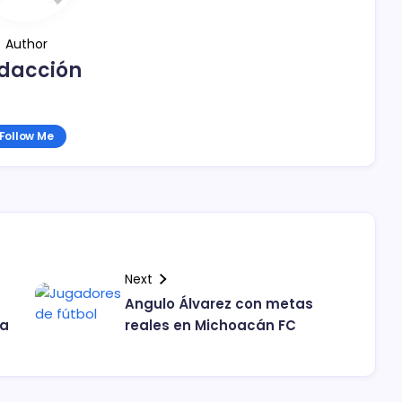
Author
dacción
Follow Me
Next
Angulo Álvarez con metas
ra
reales en Michoacán FC