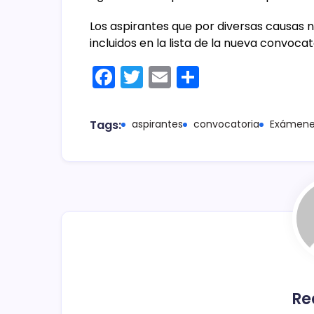
Los aspirantes que por diversas causas 
incluidos en la lista de la nueva convocat
F
T
E
C
a
w
m
o
c
itt
ai
m
Tags:
aspirantes
convocatoria
Exámene
e
er
l
p
b
ar
o
tir
o
k
Re