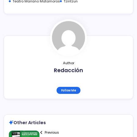
e
er
l
p
Teatro Mariano Matamoros
Tzintzun
b
ar
o
tir
o
k
Author
Redacción
Follow Me
Other Articles
Previous