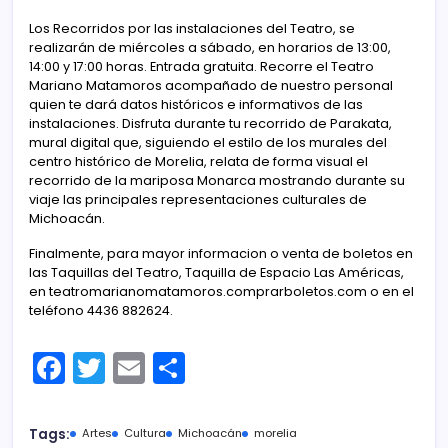
Los Recorridos por las instalaciones del Teatro, se
realizarán de miércoles a sábado, en horarios de 13:00,
14:00 y 17:00 horas. Entrada gratuita. Recorre el Teatro
Mariano Matamoros acompañado de nuestro personal
quien te dará datos históricos e informativos de las
instalaciones. Disfruta durante tu recorrido de Parakata,
mural digital que, siguiendo el estilo de los murales del
centro histórico de Morelia, relata de forma visual el
recorrido de la mariposa Monarca mostrando durante su
viaje las principales representaciones culturales de
Michoacán.
Finalmente, para mayor informacion o venta de boletos en
las Taquillas del Teatro, Taquilla de Espacio Las Américas,
en teatromarianomatamoros.comprarboletos.com o en el
teléfono 4436 882624.
F
T
E
C
a
w
m
o
c
itt
ai
m
Tags:
Artes
Cultura
Michoacán
morelia