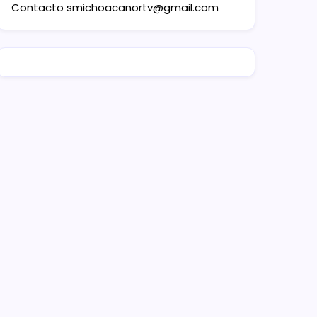
Contacto
smichoacanortv@gmail.com