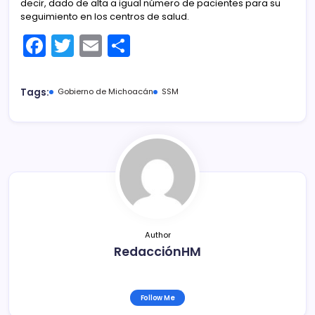
decir, dado de alta a igual número de pacientes para su
seguimiento en los centros de salud.
F
T
E
C
a
w
m
o
c
itt
ai
m
Tags:
Gobierno de Michoacán
SSM
e
er
l
p
b
ar
o
tir
o
k
Author
RedacciónHM
Follow Me