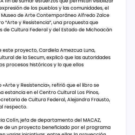
A fin de sumar esfuerzos que permitan visibilizar
 expresión de los pueblos y las comunidades, el
ín del Museo de Arte Contemporáneo Alfredo Zalce
ro “Arte y Resistencia”, una propuesta que
as de Cultura Federal y del Estado de Michoacán
de este proyecto, Cardiela Amezcua Luna,
ultural de la Secum, explicó que las autoridades
s procesos históricos y lo que ellos
«Arte y Resistencia», refirió que el libro se
estancia en el Centro Cultural Los Pinos,
cretaria de Cultura Federal, Alejandra Frausto,
al respecto.
cia Colín, jefa de departamento del MACAZ,
te de un proyecto beneficiado por el programa
n varias iniciativas, entre ellas la proyección