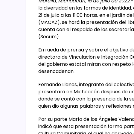
Morelia, Michoacán, 15 de julio de 2022.-
la diversidad en las formas de identidad,
21 de julio a las 11:00 horas, en el jard
(MACAZ), se hará la presentación del lib
cuenta con el respaldo de las secretarí
(Secum).
En rueda de prensa y sobre el objetivo 
directora de Vinculación e Integración C
del gobierno estatal miran con respeto lo
desencadenan.
Fernando Llanos, integrante del colectivo 
presentará en Michoacán después de una 
donde se contó con la presencia de la se
quien dio algunas palabras y reflexiones 
Por su parte María de los Ángeles Valen
indicó que esta presentación forma par
Cultura Comunitaria, el cual ha derivado e