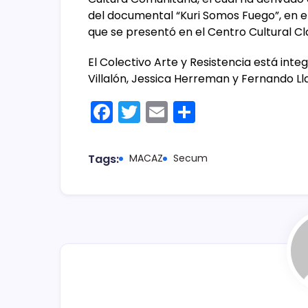
del documental “Kuri Somos Fuego”, en el
que se presentó en el Centro Cultural Cla
El Colectivo Arte y Resistencia está int
Villalón, Jessica Herreman y Fernando Ll
F
T
E
C
a
w
m
o
c
itt
ai
m
Tags:
MACAZ
Secum
e
er
l
p
b
ar
o
tir
o
k